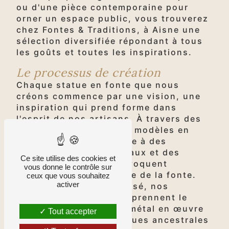
ou d'une pièce contemporaine pour
orner un espace public, vous trouverez
chez Fontes & Traditions, à Aisne une
sélection diversifiée répondant à tous
les goûts et toutes les inspirations.
Le processus de création
Chaque statue en fonte que nous
créons commence par une vision, une
inspiration qui prend forme dans
l'esprit de nos artisans. À travers des
croquis détaillés et des modèles en
argile, nous donnons vie à des
personnages, des animaux et des
Ce site utilise des cookies et
motifs décoratifs qui évoquent
vous donne le contrôle sur
l'esthétique et le charme de la fonte.
ceux que vous souhaitez
activer
Une fois le design finalisé, nos
fondeurs expérimentés prennent le
relais, transformant le métal en œuvre
Tout accepter
d'art à l'aide de techniques ancestrales