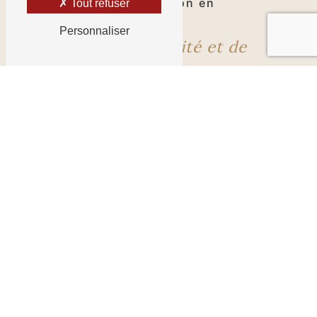
transmises de génération en
Tout refuser
génération.
Personnaliser
Un héritage de qualité et de
durabilité
Chez Fontes & Traditions, à Aisne, nous
attachons une importance particulière
à la qualité et à la durabilité de nos
créations. Chaque statue en fonte est
coulée avec soin à partir de matériaux
de haute qualité, garantissant une
résistance exceptionnelle aux
intempéries et aux éléments extérieurs.
Grâce à notre engagement envers
l'excellence artisanale, nos statues
sont conçues pour traverser les
générations, devenant des pièces
maîtresses dans votre jardin ou votre
espace public pour les années à venir.