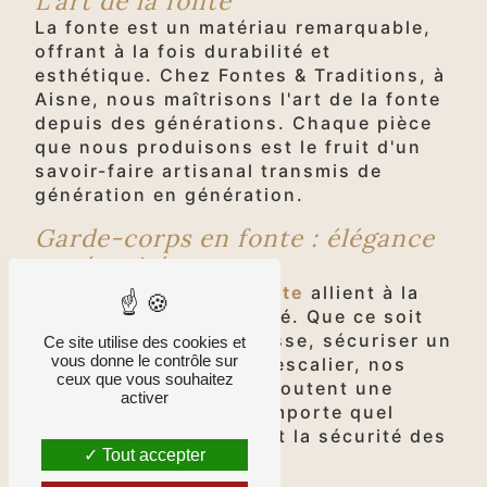
L'art de la fonte
La fonte est un matériau remarquable,
offrant à la fois durabilité et
esthétique. Chez Fontes & Traditions, à
Aisne, nous maîtrisons l'art de la fonte
depuis des générations. Chaque pièce
que nous produisons est le fruit d'un
savoir-faire artisanal transmis de
génération en génération.
Garde-corps en fonte : élégance
et sécurité
Les
garde-corps en fonte
allient à la
fois élégance et sécurité. Que ce soit
pour embellir une terrasse, sécuriser un
Ce site utilise des cookies et
vous donne le contrôle sur
balcon ou encadrer un escalier, nos
ceux que vous souhaitez
garde-corps en fonte ajoutent une
activer
touche de charme à n'importe quel
espace tout en assurant la sécurité des
Tout accepter
lieux.