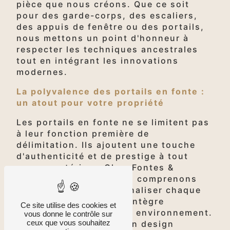
pièce que nous créons. Que ce soit
pour des garde-corps, des escaliers,
des appuis de fenêtre ou des portails,
nous mettons un point d'honneur à
respecter les techniques ancestrales
tout en intégrant les innovations
modernes.
La polyvalence des portails en fonte :
un atout pour votre propriété
Les portails en fonte ne se limitent pas
à leur fonction première de
délimitation. Ils ajoutent une touche
d'authenticité et de prestige à tout
espace extérieur. Chez Fontes &
Traditions, à Oise, nous comprenons
l'importance de personnaliser chaque
création pour qu'elle s'intègre
Ce site utilise des cookies et
harmonieusement à son environnement.
vous donne le contrôle sur
ceux que vous souhaitez
Que vous recherchiez un design