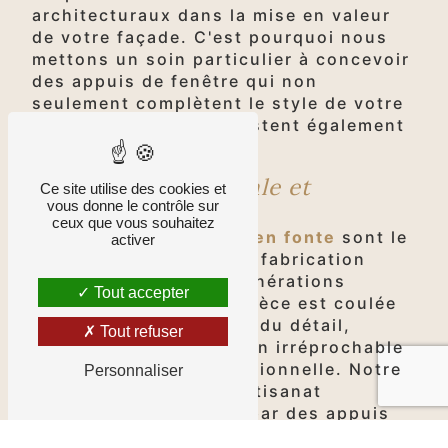
architecturaux dans la mise en valeur
de votre façade. C'est pourquoi nous
mettons un soin particulier à concevoir
des appuis de fenêtre qui non
seulement complètent le style de votre
bâtiment, mais qui résistent également
aux rigueurs du temps.
Fabrication artisanale et
Ce site utilise des cookies et
vous donne le contrôle sur
traditionnelle
ceux que vous souhaitez
Nos
appuis de fenêtre en fonte
sont le
activer
fruit d'un processus de fabrication
artisanal, hérité des générations
Tout accepter
précédentes. Chaque pièce est coulée
avec précision et souci du détail,
Tout refuser
garantissant une finition irréprochable
et une durabilité exceptionnelle. Notre
Personnaliser
engagement envers l'artisanat
traditionnel se traduit par des appuis
de fenêtre qui sont à la fois des œuvres