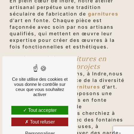
En plein cœur de Indre, notre atelier
artisanal perpétue une tradition
séculaire de fabrication de
garnitures
d'art en fonte. Chaque pièce est
façonnée avec soin par nos artisans
qualifiés, qui mettent en œuvre leur
expertise pour créer des œuvres à la
fois fonctionnelles et esthétiques.
Un éventail de garnitures en
fonte pour tous les projets
Chez Fontes et Traditions, à Indre,nous
Ce site utilise des cookies et
comprenons l'importance de la diversité
vous donne le contrôle sur
dans le domaine des
garnitures
d'art.
ceux que vous souhaitez
C'est pourquoi nous proposons une
activer
large sélection de pièces en fonte
adaptées à une multitude
Tout accepter
d'applications. Que vous cherchiez à
embellir votre jardin avec des fontaines
Tout refuser
et des statues majestueuses, à
sécuriser votre balcon avec des garde-
Personnaliser