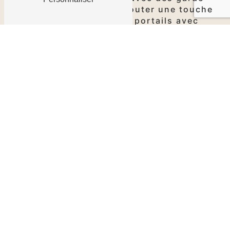
corps élégants, ou à ajouter une touche
de sophistication à vos portails avec
nos grilles et éléments décoratifs, nous
avons tout ce qu'il vous faut.
La qualité au cœur de chaque
garniture
Chez Fontes & Traditions, à Indre, la
qualité est notre priorité absolue. Nous
sélectionnons les meilleurs matériaux
pour garantir la durabilité et la
longévité de nos
garnitures
d'art en
fonte. Chaque pièce est soumise à des
contrôles de qualité rigoureux pour
assurer une finition impeccable et une
résistance exceptionnelle aux éléments
extérieurs.
Des garnitures personnalisées
pour un style unique