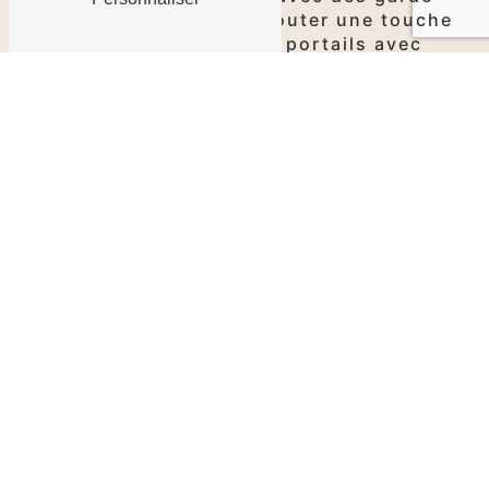
corps élégants, ou à ajouter une touche
de sophistication à vos portails avec
nos grilles et éléments décoratifs, nous
avons tout ce qu'il vous faut.
La qualité au cœur de chaque
garniture
Chez Fontes & Traditions, à Ain, la
qualité est notre priorité absolue. Nous
sélectionnons les meilleurs matériaux
pour garantir la durabilité et la
longévité de nos
garnitures
d'art en
fonte. Chaque pièce est soumise à des
contrôles de qualité rigoureux pour
assurer une finition impeccable et une
résistance exceptionnelle aux éléments
extérieurs.
Des garnitures personnalisées
pour un style unique