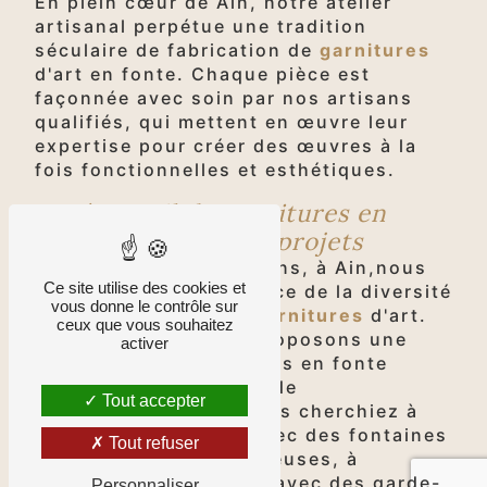
En plein cœur de Ain, notre atelier
artisanal perpétue une tradition
séculaire de fabrication de
garnitures
d'art en fonte. Chaque pièce est
façonnée avec soin par nos artisans
qualifiés, qui mettent en œuvre leur
expertise pour créer des œuvres à la
fois fonctionnelles et esthétiques.
Un éventail de garnitures en
fonte pour tous les projets
Chez Fontes et Traditions, à Ain,nous
Ce site utilise des cookies et
comprenons l'importance de la diversité
vous donne le contrôle sur
dans le domaine des
garnitures
d'art.
ceux que vous souhaitez
C'est pourquoi nous proposons une
activer
large sélection de pièces en fonte
adaptées à une multitude
Tout accepter
d'applications. Que vous cherchiez à
embellir votre jardin avec des fontaines
Tout refuser
et des statues majestueuses, à
sécuriser votre balcon avec des garde-
Personnaliser