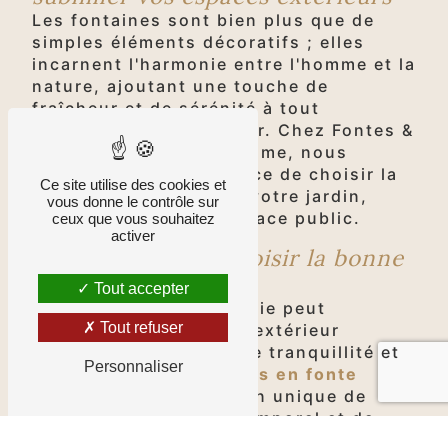
Les fontaines sont bien plus que de
simples éléments décoratifs ; elles
incarnent l'harmonie entre l'homme et la
nature, ajoutant une touche de
fraîcheur et de sérénité à tout
environnement extérieur. Chez Fontes &
Traditions, à Puy-de-Dôme, nous
comprenons l'importance de choisir la
Ce site utilise des cookies et
fontaine parfaite pour votre jardin,
vous donne le contrôle sur
votre parc ou votre espace public.
ceux que vous souhaitez
activer
L'importance de choisir la bonne
fontaine
Tout accepter
Une fontaine bien choisie peut
Tout refuser
transformer un espace extérieur
ordinaire en un oasis de tranquillité et
Personnaliser
de beauté. Les
fontaines en fonte
offrent une combinaison unique de
durabilité, de style intemporel et de
charme rustique. Que vous recherchiez