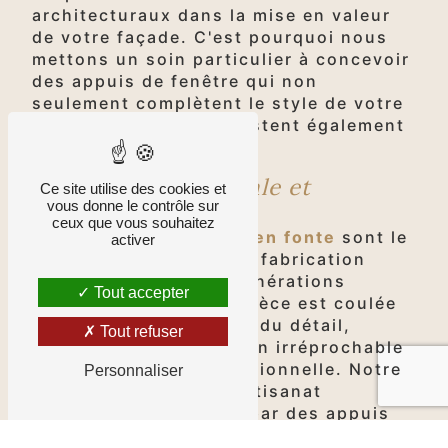
architecturaux dans la mise en valeur
de votre façade. C'est pourquoi nous
mettons un soin particulier à concevoir
des appuis de fenêtre qui non
seulement complètent le style de votre
bâtiment, mais qui résistent également
aux rigueurs du temps.
Fabrication artisanale et
Ce site utilise des cookies et
vous donne le contrôle sur
traditionnelle
ceux que vous souhaitez
Nos
appuis de fenêtre en fonte
sont le
activer
fruit d'un processus de fabrication
artisanal, hérité des générations
Tout accepter
précédentes. Chaque pièce est coulée
avec précision et souci du détail,
Tout refuser
garantissant une finition irréprochable
et une durabilité exceptionnelle. Notre
Personnaliser
engagement envers l'artisanat
traditionnel se traduit par des appuis
de fenêtre qui sont à la fois des œuvres