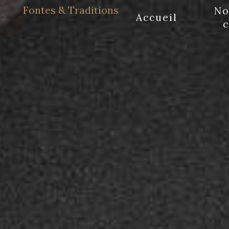
Panneau de gestion des cookies
Fontes & Traditions
No
Accueil