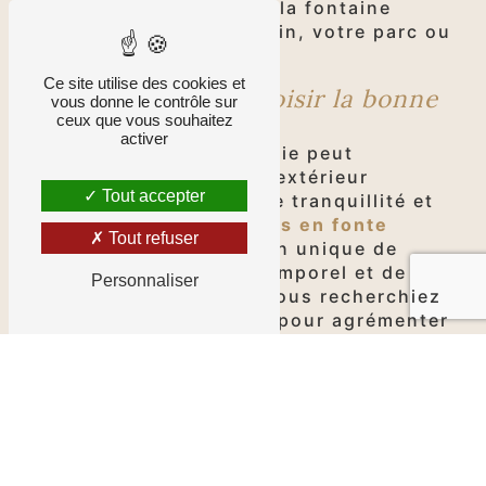
l'importance de choisir la fontaine
parfaite pour votre jardin, votre parc ou
votre espace public.
Ce site utilise des cookies et
L'importance de choisir la bonne
vous donne le contrôle sur
fontaine
ceux que vous souhaitez
activer
Une fontaine bien choisie peut
transformer un espace extérieur
Tout accepter
ordinaire en un oasis de tranquillité et
de beauté. Les
fontaines en fonte
Tout refuser
offrent une combinaison unique de
durabilité, de style intemporel et de
Personnaliser
charme rustique. Que vous recherchiez
une fontaine classique pour agrémenter
un jardin à la française ou une pièce
contemporaine pour mettre en valeur un
espace urbain moderne, Fontes &
Traditions a ce qu'il vous faut.
Des designs variés pour tous les