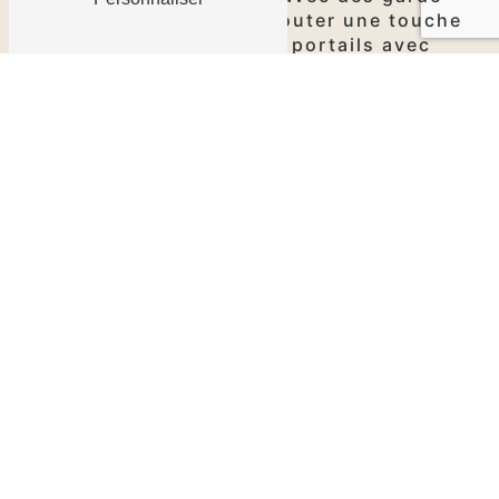
corps élégants, ou à ajouter une touche
de sophistication à vos portails avec
nos grilles et éléments décoratifs, nous
avons tout ce qu'il vous faut.
La qualité au cœur de chaque
garniture
Chez Fontes & Traditions, à Aube, la
qualité est notre priorité absolue. Nous
sélectionnons les meilleurs matériaux
pour garantir la durabilité et la
longévité de nos
garnitures
d'art en
fonte. Chaque pièce est soumise à des
contrôles de qualité rigoureux pour
assurer une finition impeccable et une
résistance exceptionnelle aux éléments
extérieurs.
Des garnitures personnalisées
pour un style unique