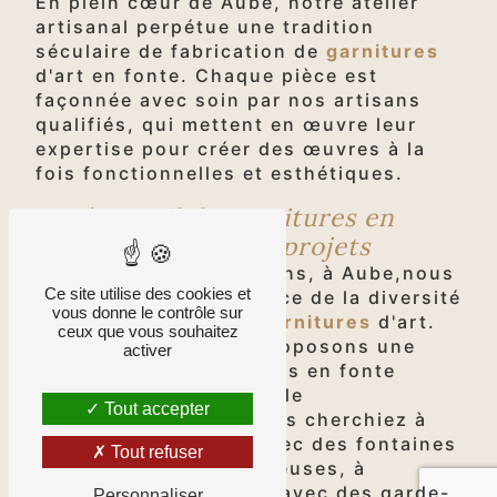
En plein cœur de Aube, notre atelier
artisanal perpétue une tradition
séculaire de fabrication de
garnitures
d'art en fonte. Chaque pièce est
façonnée avec soin par nos artisans
qualifiés, qui mettent en œuvre leur
expertise pour créer des œuvres à la
fois fonctionnelles et esthétiques.
Un éventail de garnitures en
fonte pour tous les projets
Chez Fontes et Traditions, à Aube,nous
Ce site utilise des cookies et
comprenons l'importance de la diversité
vous donne le contrôle sur
dans le domaine des
garnitures
d'art.
ceux que vous souhaitez
C'est pourquoi nous proposons une
activer
large sélection de pièces en fonte
adaptées à une multitude
Tout accepter
d'applications. Que vous cherchiez à
embellir votre jardin avec des fontaines
Tout refuser
et des statues majestueuses, à
sécuriser votre balcon avec des garde-
Personnaliser