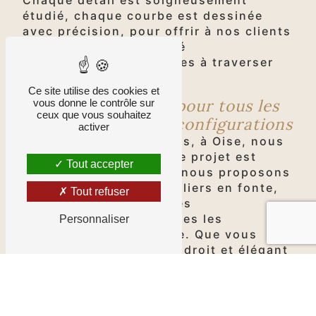
étudié, chaque courbe est dessinée
avec précision, pour offrir à nos clients
des pièces d'une qualité
exceptionnelle, destinées à traverser
les générations.
Ce site utilise des cookies et
Une gamme variée pour tous les
vous donne le contrôle sur
ceux que vous souhaitez
goûts et toutes les configurations
activer
Chez Fontes & Traditions, à Oise, nous
comprenons que chaque projet est
Tout accepter
unique. C'est pourquoi nous proposons
une large gamme d'escaliers en fonte,
Tout refuser
adaptés à tous les styles
architecturaux et à toutes les
Personnaliser
configurations d'espace. Que vous
recherchiez un escalier droit et élégant
pour votre hall d'entrée, ou un escalier
en colimaçon pour optimiser l'espace
dans votre loft, nous avons la solution
parfaite pour vous.