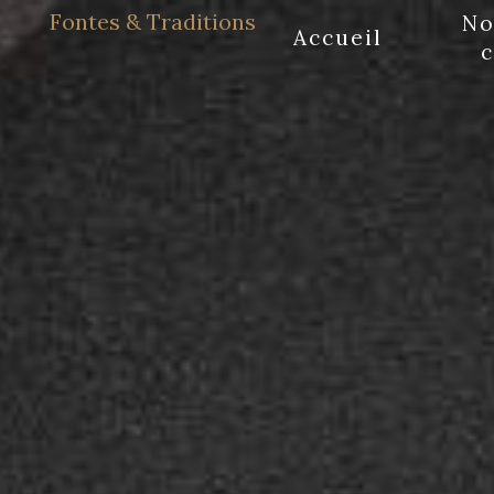
Panneau de gestion des cookies
Fontes & Traditions
No
Accueil