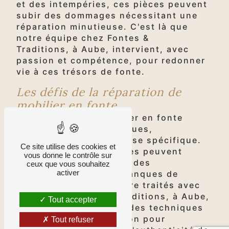
et des intempéries, ces pièces peuvent
subir des dommages nécessitant une
réparation minutieuse. C'est là que
notre équipe chez Fontes &
Traditions, à Aube, intervient, avec
passion et compétence, pour redonner
vie à ces trésors de fonte.
Les défis de la réparation de
mobilier en fonte
La réparation du mobilier en fonte
présente des défis uniques,
nécessitant une expertise spécifique.
Ce site utilise des cookies et
Les pièces endommagées peuvent
vous donne le contrôle sur
présenter des fissures, des
ceux que vous souhaitez
activer
déformations ou des manques de
matériau qui doivent être traités avec
soin. Chez Fontes & Traditions, à Aube,
Tout accepter
nous avons développé des techniques
avancées de restauration pour
Tout refuser