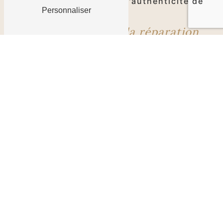
préserver l'intégrité et l'authenticité de
Personnaliser
chaque pièce.
Notre approche de la réparation
de mobilier en fonte
Chez Fontes & Traditions, à Aube,
chaque projet de réparation de mobilier
en fonte commence par une évaluation
approfondie de l'état de la pièce. Nous
identifions les dommages et les zones
d'intervention nécessaires avant de
proposer une solution sur mesure.
Notre équipe d'artisans qualifiés utilise
des techniques traditionnelles de
moulage et de soudage pour effectuer
les réparations avec précision et
minutie.
Des services de réparation
complets
Notre expertise en réparation de